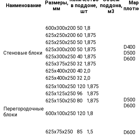
Размеры,
Мар
Наименование
в поддоне,
поддона,
мм
плотн
шт
м3
600х300х200
50
1,8
625х250х200
60
1,875
625х250х250
50
1,875
D400
625х300х200
50
1,875
Стеновые блоки
D500
625х300х250
40
1,875
D600
625х375х250
32
1,875
625х400х200
40
2,0
625х400х250
32
2,0
625х100х250
120
1,875
625х125х250
96
1,875
D500
625х150х250
80
1,875
D600
Перегородочные
600х100х250
120
1,8
блоки
625х75х250
85
1,5
D600