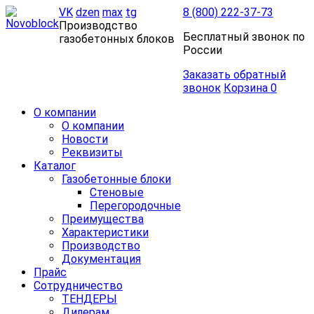
VK
dzen
max
tg
8 (800) 222-37-73
Производство
Бесплатный звонок по
газобетонных блоков
России
Заказать обратный
звонок
Корзина
0
О компании
О компании
Новости
Реквизиты
Каталог
Газобетонные блоки
Стеновые
Перегородочные
Преимущества
Характеристики
Производство
Документация
Прайс
Сотрудничество
ТЕНДЕРЫ
Дилерам