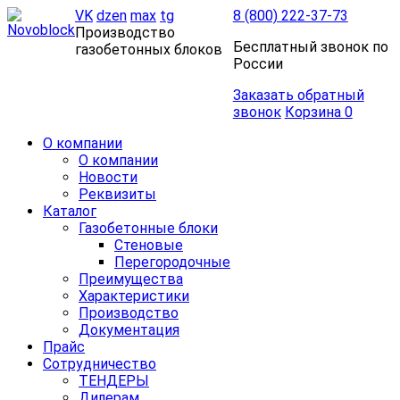
VK
dzen
max
tg
8 (800) 222-37-73
Производство
Бесплатный звонок по
газобетонных блоков
России
Заказать обратный
звонок
Корзина
0
О компании
О компании
Новости
Реквизиты
Каталог
Газобетонные блоки
Стеновые
Перегородочные
Преимущества
Характеристики
Производство
Документация
Прайс
Сотрудничество
ТЕНДЕРЫ
Дилерам