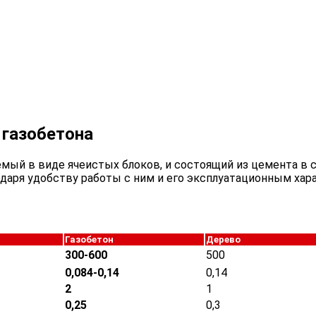
 газобетона
емый в виде ячеистых блоков, и состоящий из цемента в
одаря удобству работы с ним и его эксплуатационным хар
Газобетон
Дерево
300-600
500
0,084-0,14
0,14
2
1
0,25
0,3