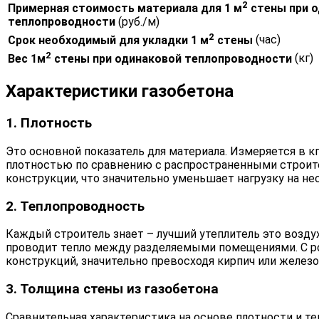
2
Примерная стоимость материала для 1 м
стены при 
теплопроводности
(руб./м)
2
Срок необходимый для укладки 1 м
стены
(час)
2
Вес 1м
стены при одинаковой теплопроводности
(кг)
Характеристики газобетона
1. Плотность
Это основной показатель для материала. Измеряется в к
плотностью по сравнению с распространенными строите
конструкции, что значительно уменьшает нагрузку на н
2. Теплопроводность
Каждый строитель знает – лучший утеплитель это возду
проводит тепло между разделяемыми помещениями. С ро
конструкций, значительно превосходя кирпич или железо
3. Толщина стены из газобетона
Сравнительная характеристика на основе плотности и т