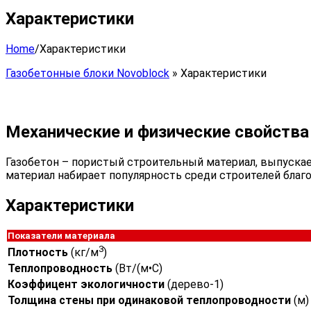
Характеристики
Home
/
Характеристики
Газобетонные блоки Novoblock
»
Характеристики
Механические и физические свойства
Газобетон – пористый строительный материал, выпуска
материал набирает популярность среди строителей благ
Характеристики
Показатели материала
3
Плотность
(кг/м
)
Теплопроводность
(Вт/(м•C)
Коэффицент экологичности
(дерево-1)
Толщина стены при одинаковой теплопроводности
(м)