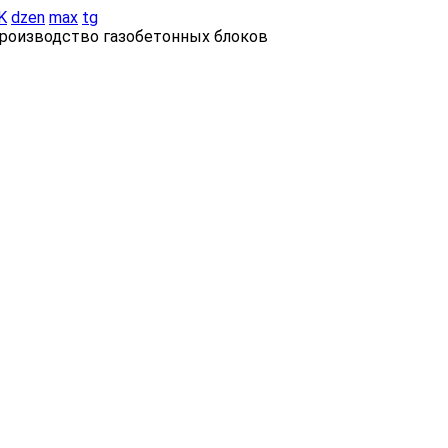
K
dzen
max
tg
роизводство газобетонных блоков