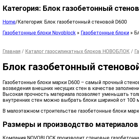
Категория:
Блок газобетонный стено
Home
/
Категория:
Блок газобетонный стеновой D600
Газобетонные блоки Novoblock
»
Газобетонные блоки
»
Бл
Главная
/
Каталог газосиликатных блоков НОВОБЛОК
/
Г
Блок газобетонный стеново
Газобетонные блоки марки D600 – самый прочный стенов
возведения внешних несущих стен в качестве заполнен
Высокая прочность материала позволяет уменьшать тол
внутренних стен можно выбрать блоки шириной от 100 м
В малоэтажном строительстве газобетонные блоки марки
Размеры и производство материалов
Компания NOVOBLOCK производит стеновые газобетонные 