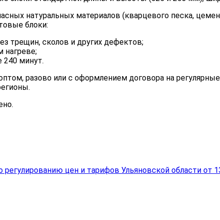
пасных натуральных материалов (кварцевого песка, цемен
товые блоки:
з трещин, сколов и других дефектов;
 нагреве;
 240 минут.
оптом, разово или с оформлением договора на регулярны
регионы.
ено.
о регулированию цен и тарифов Ульяновской области от 1