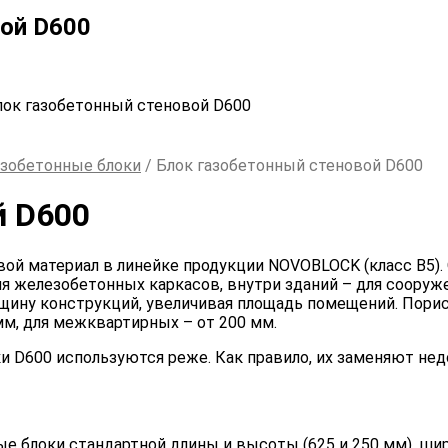
вой D600
ок газобетонный стеновой D600
азобетонные блоки
/ Блок газобетонный стеновой D600
й D600
ой материал в линейке продукции NOVOBLOCK (класс B5).
ия железобетонных каркасов, внутри зданий – для соору
щину конструкций, увеличивая площадь помещений. Пори
м, для межквартирных – от 200 мм.
 D600 используются реже. Как правило, их заменяют нед
блоки стандартной длины и высоты (625 и 250 мм), шири