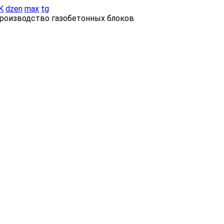
K
dzen
max
tg
роизводство газобетонных блоков