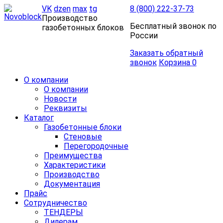
VK
dzen
max
tg
8 (800) 222-37-73
Производство
Бесплатный звонок по
газобетонных блоков
России
Заказать обратный
звонок
Корзина
0
О компании
О компании
Новости
Реквизиты
Каталог
Газобетонные блоки
Стеновые
Перегородочные
Преимущества
Характеристики
Производство
Документация
Прайс
Сотрудничество
ТЕНДЕРЫ
Дилерам